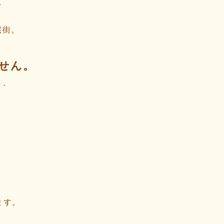
。
宅街。
せん。
し、
ます。