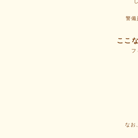
警備
ここ
フ
なお