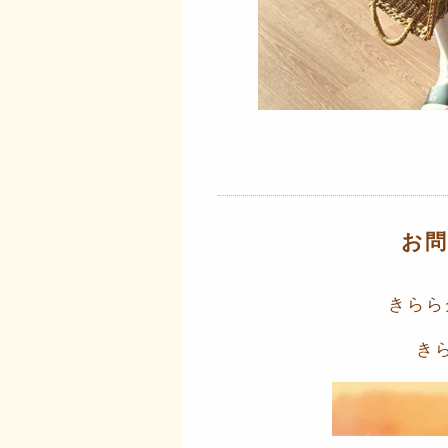
お
きらら
き